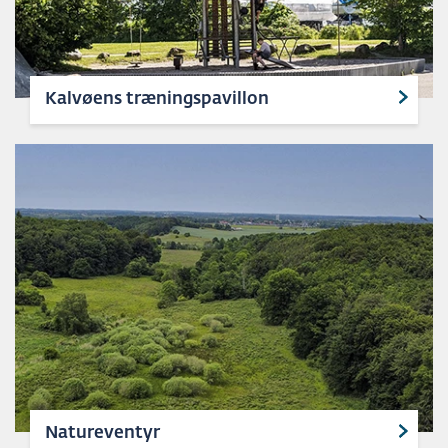
Kalvøens træningspavillon
Natureventyr