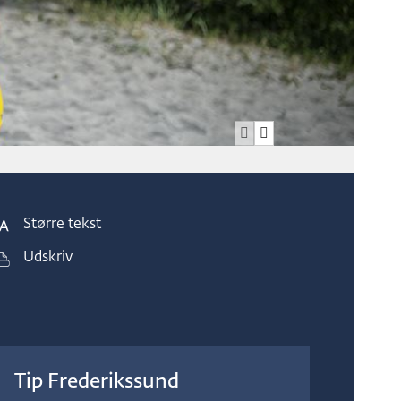
e
A
P
f
a
s
u
p
s
i
l
Større tekst
Udskriv
Tip Frederikssund