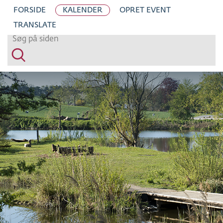
H
FORSIDE
KALENDER
OPRET EVENT
O
TRANSLATE
P
T
I
L
S
I
D
E
N
S
I
N
D
H
O