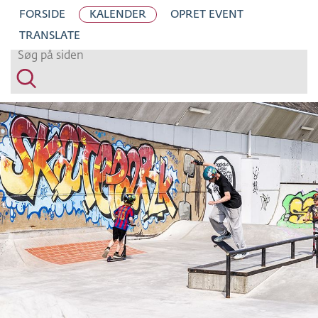
H
FORSIDE
KALENDER
OPRET EVENT
O
TRANSLATE
P
T
I
L
S
I
D
E
N
S
I
N
D
H
O