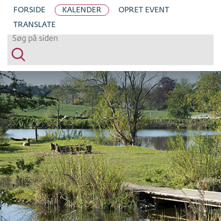
H
FORSIDE
KALENDER
OPRET EVENT
O
TRANSLATE
P
T
I
L
S
I
D
E
N
S
I
N
D
H
O