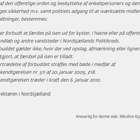
 af den offentlige orden og beskyttelse af enkeltpersoners og den
iges sikkerhed m.v. samt politiets adgang til at iværksætte midler
altninger, bestemmes:
er forbudt at færdes på isen ud for kyster, i havne eller på offent
andløb og andre vandsteder i Nordsjællands Politikreds.
buddet gælder ikke, hvor der ved opslag, afmærkning eller ligne
jort, at færdsel på isen er tilladt.
rtrædelse af forbuddet straffes med bøde i medfør af
kendtgørelsen nr. 511 af 20. januar 2005, §18.
endtgørelsen træder i kraft den 6. januar 2010.
irektøren i Nordsjælland
Ansvarlig for denne side: Nikoline Kj