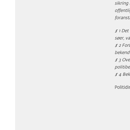
sikring
offentl
foranst
§ 1 Det 
søer, v
§ 2 For
bekendtg
§ 3 Ove
politibe
§ 4 Bek
Politid