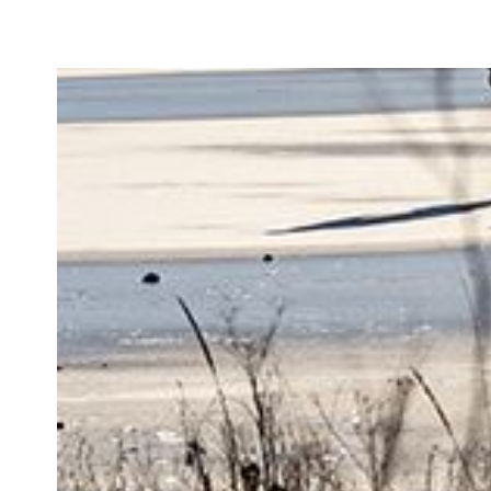
H
O
P
T
I
L
S
I
D
E
N
S
I
N
D
H
O
L
D