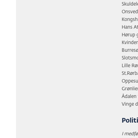
Skulde
Onsved
Kongsh
Hans At
Hørup 
Kvinde
Burres
Slotsm
Lille R
St.Rør
Oppesu
Grønlie
Ådalen 
Vinge d
Polit
I medfør