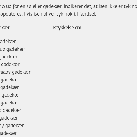
 0 ud for en sø eller gadekær, indikerer det, at isen ikke er tyk no
opdateres, hvis isen bliver tyk nok til færdsel.
ekær
Istykkelse cm
gadekær
rup gadekær
 gadekær
 gadekær
raaby gadekær
v gadekær
v gadekær
v gadekær
y gadekær
up gadekær
 gadekær
by gadekær
gadekær