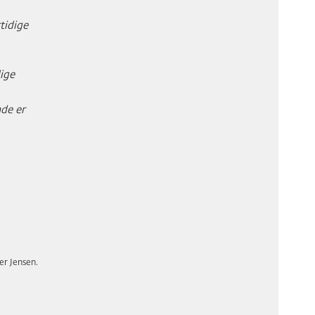
tidige
lige
nde er
ær Jensen.