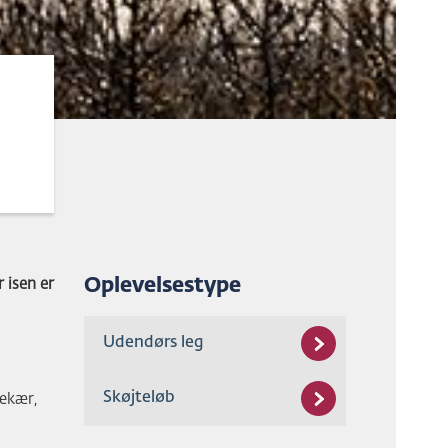
Oplevelsestype
r isen er
Udendørs leg
Skøjteløb
dekær,