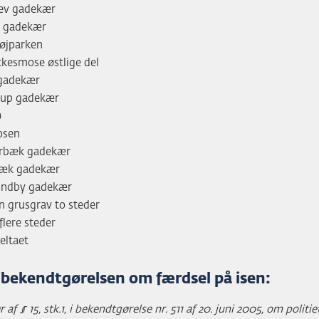
lev gadekær
 gadekær
øjparken
kesmose østlige del
gadekær
rup gadekær
ø
osen
ørbæk gadekær
bæk gadekær
ndby gadekær
n grusgrav to steder
flere steder
eltaet
ibekendtgørelsen om færdsel på isen:
 af § 15, stk.1, i bekendtgørelse nr. 511 af 20. juni 2005, om politie