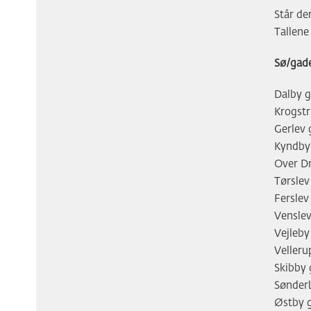
Står der
Tallene 
Sø/gad
Dalby 
Krogst
Gerlev
Kyndby
Over D
Tørsle
Fersle
Vensle
Vejleb
Veller
Skibby
Sønder
Østby 