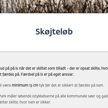
Skøjteløb
d på på is når det er skiltet som tilladt - der er opsat skilte, hvo
at færdes på. Færdsel på is er på eget ansvar.
al være
minimum 13 cm
tyk før det er sikkert at færdes på isen.
Park måler løbende istykkelserne på alle kommunale søer og ga
ter skilte, hvor isen er sikker.