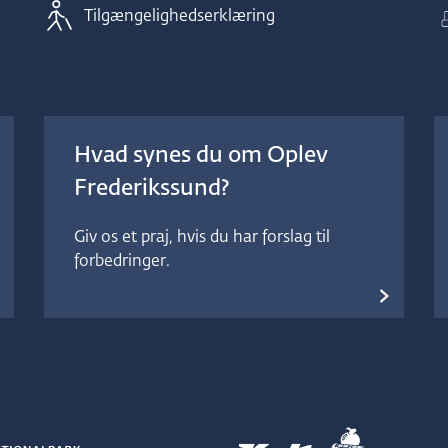
Tilgængelighedserklæring
r
e
s
u
æ
s
t
e
b
l
Hvad synes du om Oplev
i
l
m
Frederikssund?
l
e
e
Giv os et praj, hvis du har forslag til
d
forbedringer.
d
1
e
s
r
.
l
S
i
t
d
o