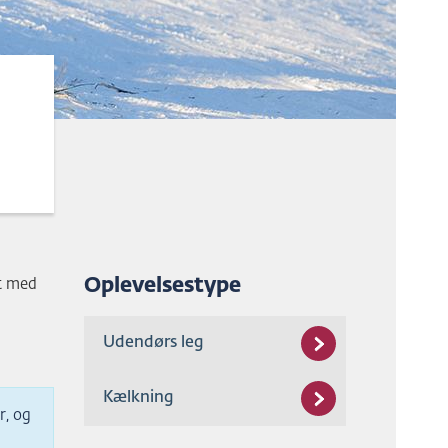
Oplevelsestype
et med
Udendørs leg
Kælkning
r, og