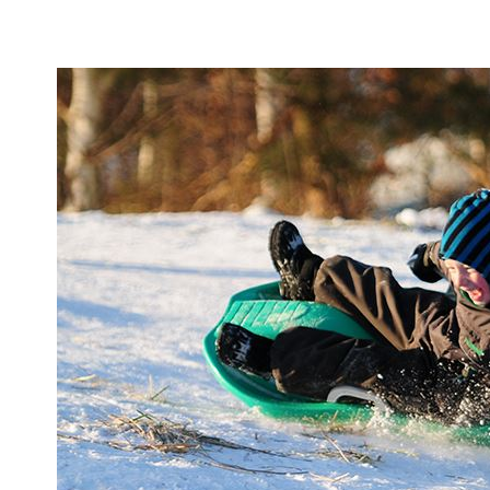
H
O
P
T
I
L
S
I
D
E
N
S
I
N
D
H
O
L
D