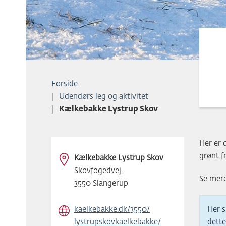
Forside
Udendørs leg og aktivitet
Kælkebakke Lystrup Skov
Her er 
grønt f
Kælkebakke Lystrup Skov
Skovfogedvej,
Se mer
3550 Slangerup
kaelkebakke.​dk/​3550/​
Her s
lystrupskovkaelkebakke/​
dette