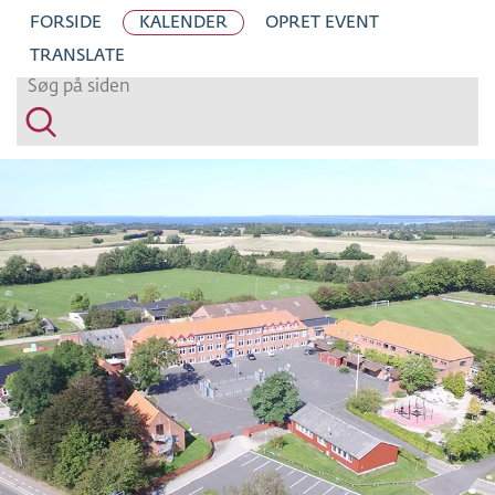
H
FORSIDE
KALENDER
OPRET EVENT
O
TRANSLATE
P
T
I
L
S
I
D
E
N
S
I
N
D
H
O