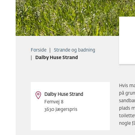
Forside
Strande og badning
Dalby Huse Strand
Hvis ma
på grun
Dalby Huse Strand
sandban
Femvej 8
plads m
3630 Jægerspris
toilett
nogle f