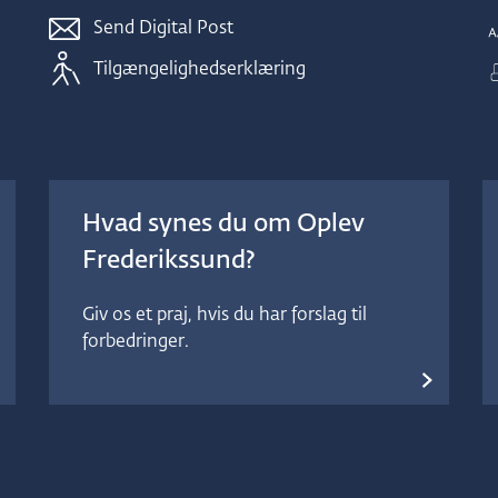
a
n
Send Digital Post
r
d
Tilgængelighedserklæring
r
e
s
u
æ
s
t
e
b
l
Hvad synes du om Oplev
i
l
m
Frederikssund?
l
e
e
Giv os et praj, hvis du har forslag til
d
forbedringer.
d
1
e
s
r
.
l
S
i
t