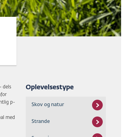
Oplevelsestype
- dels
nfor
tlig p-
Skov og natur
eal med
Strande