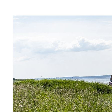
H
O
P
T
I
L
S
I
D
E
N
S
I
N
D
H
O
L
D