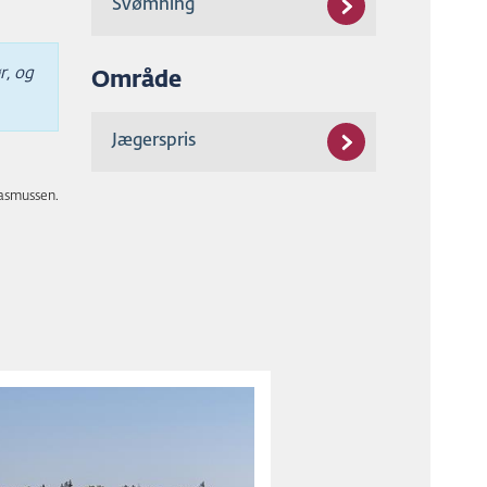
Svømning
r, og
Område
Jægerspris
Rasmussen.