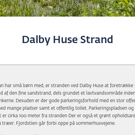
Dalby Huse Strand
n har små børn med, er stranden ved Dalby Huse at foretrække 
d af den fine sandstrand, dels grundet et lavtvandsområde inde
kerne. Desuden er der gode parkeringsforhold med en stor offen
ed mange pladser samt et offentlig toilet. Parkeringspladsen og
et er cirka 100 meter fra stranden Der er også et grønt opholdsar
å træer. Fjordstien går forbi oppe på sommerhusvejene.