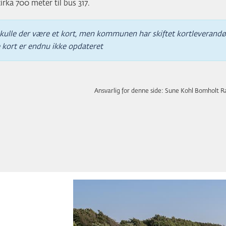
irka 700 meter til bus 317.
kulle der være et kort, men kommunen har skiftet kortleverandø
 kort er endnu ikke opdateret
Ansvarlig for denne side: Sune Kohl Bomholt 
D
E
n
e
k
k