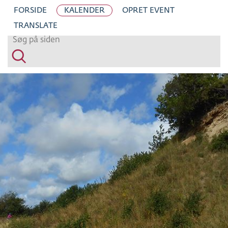
H
FORSIDE
KALENDER
OPRET EVENT
O
TRANSLATE
P
T
I
L
S
I
D
E
N
S
I
N
D
H
O