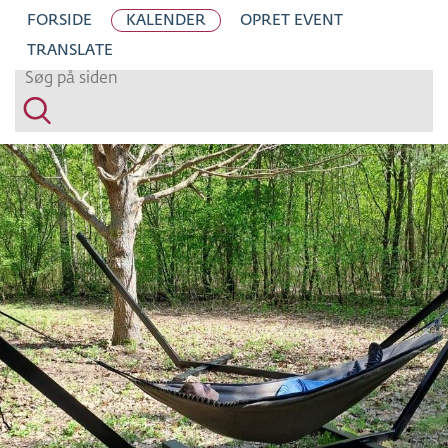
H
FORSIDE
KALENDER
OPRET EVENT
O
TRANSLATE
P
T
I
L
S
I
D
E
N
S
I
N
D
H
O