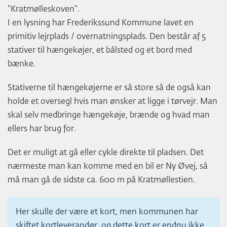
"Kratmølleskoven".
I en lysning har Frederikssund Kommune lavet en
primitiv lejrplads / overnatningsplads. Den består af 5
stativer til hængekøjer, et bålsted og et bord med
bænke.
Stativerne til hængekøjerne er så store så de også kan
holde et oversegl hvis man ønsker at ligge i tørvejr. Man
skal selv medbringe hængekøje, brænde og hvad man
ellers har brug for.
Det er muligt at gå eller cykle direkte til pladsen. Det
nærmeste man kan komme med en bil er Ny Øvej, så
må man gå de sidste ca. 600 m på Kratmøllestien.
Her skulle der være et kort, men kommunen har
skiftet kortleverandør, og dette kort er endnu ikke